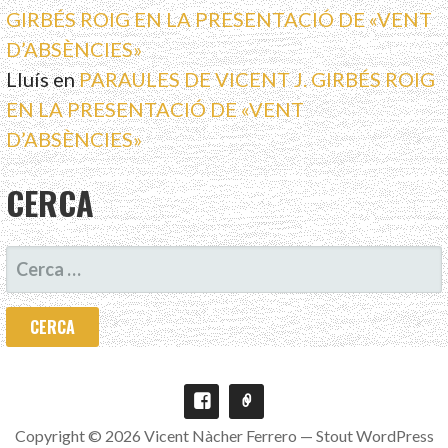
GIRBÉS ROIG EN LA PRESENTACIÓ DE «VENT
D’ABSÈNCIES»
Lluís
en
PARAULES DE VICENT J. GIRBÉS ROIG
EN LA PRESENTACIÓ DE «VENT
D’ABSÈNCIES»
CERCA
CERCA:
Copyright © 2026 Vicent Nàcher Ferrero — Stout WordPress