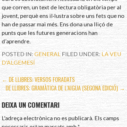
que corren, un text de lectura obligatòria per al
jovent, perquè ens il·lustra sobre uns fets que no
han de passar mai més. Ens dona una lliçó de
punts que les futures generacions han
d’aprendre.
POSTED IN:
GENERAL
FILED UNDER:
LA VEU
D'ALGEMESÍ
NAVEGACIÓ
← DE LLIBRES: VERSOS FORADATS
DE LLIBRES: GRAMÀTICA DE L’AIGUA (SEGONA EDICIÓ) →
D'ENTRADES
DEIXA UN COMENTARI
L'adreça electrònica no es publicarà.
Els camps
necessaris estan marcats amb
*