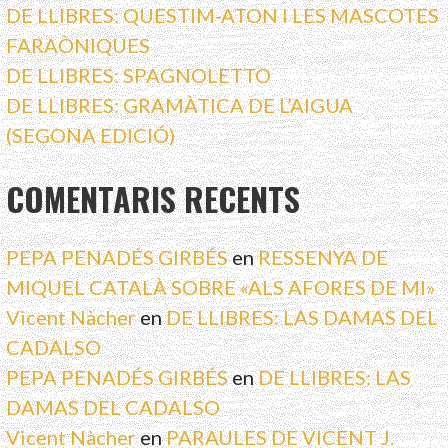
DE LLIBRES: QUESTIM-ATON I LES MASCOTES
FARAÒNIQUES
DE LLIBRES: SPAGNOLETTO
DE LLIBRES: GRAMÀTICA DE L’AIGUA
(SEGONA EDICIÓ)
COMENTARIS RECENTS
PEPA PENADÉS GIRBÉS
en
RESSENYA DE
MIQUEL CATALÀ SOBRE «ALS AFORES DE MI»
Vicent Nàcher
en
DE LLIBRES: LAS DAMAS DEL
CADALSO
PEPA PENADÉS GIRBÉS
en
DE LLIBRES: LAS
DAMAS DEL CADALSO
Vicent Nàcher
en
PARAULES DE VICENT J.