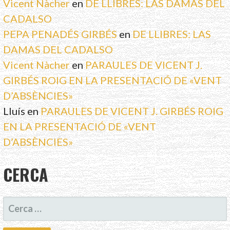
Vicent Nàcher
en
DE LLIBRES: LAS DAMAS DEL
CADALSO
PEPA PENADÉS GIRBÉS
en
DE LLIBRES: LAS
DAMAS DEL CADALSO
Vicent Nàcher
en
PARAULES DE VICENT J.
GIRBÉS ROIG EN LA PRESENTACIÓ DE «VENT
D’ABSÈNCIES»
Lluís
en
PARAULES DE VICENT J. GIRBÉS ROIG
EN LA PRESENTACIÓ DE «VENT
D’ABSÈNCIES»
CERCA
CERCA: