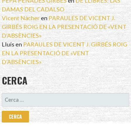
PEPA PENADÉS GIRBÉS
en
DE LLIBRES: LAS
DAMAS DEL CADALSO
Vicent Nàcher
en
PARAULES DE VICENT J.
GIRBÉS ROIG EN LA PRESENTACIÓ DE «VENT
D’ABSÈNCIES»
Lluís
en
PARAULES DE VICENT J. GIRBÉS ROIG
EN LA PRESENTACIÓ DE «VENT
D’ABSÈNCIES»
CERCA
CERCA: