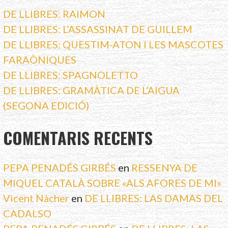
DE LLIBRES: RAIMON
DE LLIBRES: L’ASSASSINAT DE GUILLEM
DE LLIBRES: QUESTIM-ATON I LES MASCOTES
FARAÒNIQUES
DE LLIBRES: SPAGNOLETTO
DE LLIBRES: GRAMÀTICA DE L’AIGUA
(SEGONA EDICIÓ)
COMENTARIS RECENTS
PEPA PENADÉS GIRBÉS
en
RESSENYA DE
MIQUEL CATALÀ SOBRE «ALS AFORES DE MI»
Vicent Nàcher
en
DE LLIBRES: LAS DAMAS DEL
CADALSO