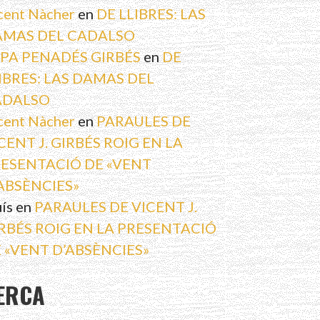
cent Nàcher
en
DE LLIBRES: LAS
MAS DEL CADALSO
PA PENADÉS GIRBÉS
en
DE
IBRES: LAS DAMAS DEL
ADALSO
cent Nàcher
en
PARAULES DE
CENT J. GIRBÉS ROIG EN LA
ESENTACIÓ DE «VENT
ABSÈNCIES»
uís
en
PARAULES DE VICENT J.
RBÉS ROIG EN LA PRESENTACIÓ
 «VENT D’ABSÈNCIES»
ERCA