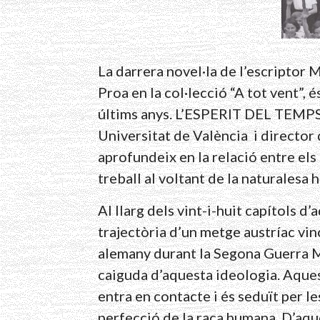
La darrera novel·la de l’escriptor
Proa en la col·lecció “A tot vent”, é
últims anys. L’ESPERIT DEL TEMPS,
Universitat de València i director 
aprofundeix en la relació entre els c
treball al voltant de la naturalesa
Al llarg dels vint-i-huit capítols d’
trajectòria d’un metge austríac vi
alemany durant la Segona Guerra Mun
caiguda d’aquesta ideologia. Aques
entra en contacte i és seduït per les
perfecció de la raça humana. D’aque