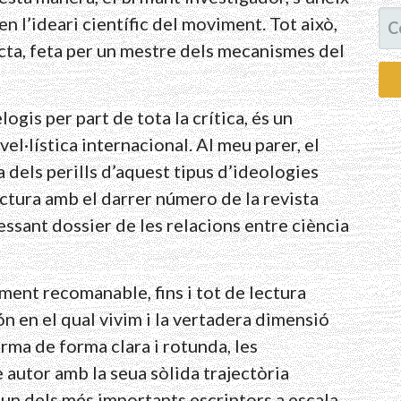
CE
en l’ideari científic del moviment. Tot això,
cta, feta per un mestre dels mecanismes del
ogis per part de tota la crítica, és un
vel·lística internacional. Al meu parer, el
 dels perills d’aquest tipus d’ideologies
ectura amb el darrer número de la revista
ssant dossier de les relacions entre ciència
ent recomanable, fins i tot de lectura
ón en el qual vivim i la vertadera dimensió
irma de forma clara i rotunda, les
 autor amb la seua sòlida trajectòria
a un dels més importants escriptors a escala