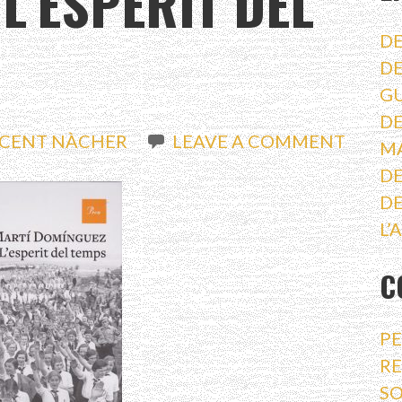
 L’ESPERIT DEL
DE
DE
G
DE
ICENT NÀCHER
LEAVE A COMMENT
M
DE
DE
L’
C
PE
RE
SO