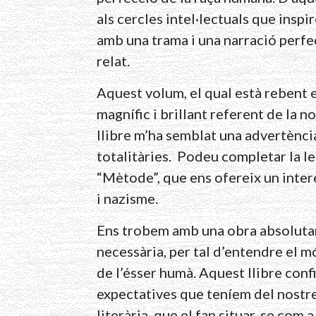
als cercles intel·lectuals que inspir
amb una trama i una narració perfe
relat.
Aquest volum, el qual està rebent el
magnífic i brillant referent de la no
llibre m’ha semblat una advertència
totalitàries. Podeu completar la l
“Mètode”, que ens ofereix un intere
i nazisme.
Ens trobem amb una obra absolutam
necessària, per tal d’entendre el m
de l’ésser humà. Aquest llibre conf
expectatives que teníem del nostre
literària, que el fan situar-se com 