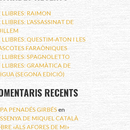
 LLIBRES: RAIMON
 LLIBRES: L’ASSASSINAT DE
UILLEM
 LLIBRES: QUESTIM-ATON I LES
ASCOTES FARAÒNIQUES
 LLIBRES: SPAGNOLETTO
 LLIBRES: GRAMÀTICA DE
AIGUA (SEGONA EDICIÓ)
OMENTARIS RECENTS
PA PENADÉS GIRBÉS
en
SSENYA DE MIQUEL CATALÀ
BRE «ALS AFORES DE MI»