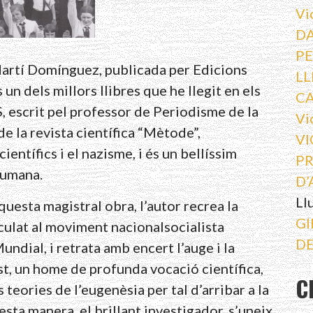
Vi
DA
PE
 Martí Domínguez, publicada per Edicions
LL
s un dels millors llibres que he llegit en els
C
 escrit pel professor de Periodisme de la
Vi
de la revista científica “Mètode”,
VI
ientífics i el nazisme, i és un bellíssim
PR
 humana.
D’
Ll
aquesta magistral obra, l’autor recrea la
GI
nculat al moviment nacionalsocialista
DE
dial, i retrata amb encert l’auge i la
t, un home de profunda vocació científica,
C
 teories de l’eugenèsia per tal d’arribar a la
sta manera, el brillant investigador, s’uneix