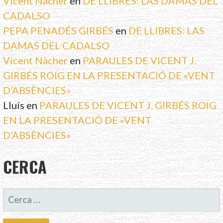
Vicent Nàcher
en
DE LLIBRES: LAS DAMAS DEL
CADALSO
PEPA PENADÉS GIRBÉS
en
DE LLIBRES: LAS
DAMAS DEL CADALSO
Vicent Nàcher
en
PARAULES DE VICENT J.
GIRBÉS ROIG EN LA PRESENTACIÓ DE «VENT
D’ABSÈNCIES»
Lluís
en
PARAULES DE VICENT J. GIRBÉS ROIG
EN LA PRESENTACIÓ DE «VENT
D’ABSÈNCIES»
CERCA
CERCA: