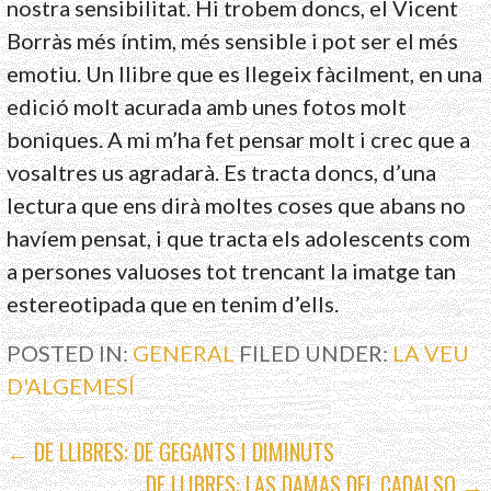
nostra sensibilitat. Hi trobem doncs, el Vicent
Borràs més íntim, més sensible i pot ser el més
emotiu. Un llibre que es llegeix fàcilment, en una
edició molt acurada amb unes fotos molt
boniques. A mi m’ha fet pensar molt i crec que a
vosaltres us agradarà. Es tracta doncs, d’una
lectura que ens dirà moltes coses que abans no
havíem pensat, i que tracta els adolescents com
a persones valuoses tot trencant la imatge tan
estereotipada que en tenim d’ells.
POSTED IN:
GENERAL
FILED UNDER:
LA VEU
D'ALGEMESÍ
NAVEGACIÓ
← DE LLIBRES: DE GEGANTS I DIMINUTS
DE LLIBRES: LAS DAMAS DEL CADALSO →