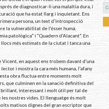
CE
prés de diagnosticar-li una malaltia dura, i
curació que ha estat llarg i inquietant. Ens
primera persona, un text d’introspecció
re la vulnerabilitat de l’ésser humà.
mia patològica” i “Quadern d’Alacant”. En
 llocs més estimats de la ciutat i tanca una
de Vicent, en aquest ens trobem davant d’una
lector i mostra la cara més humana, l’afany
esta obra fluctua entre moments molt
s, que culminen en la sanació definitiva del
brillant, interessant i molt útil per tal de
les nostres vides. El llenguatge és molt
molts matisos dignes del gran escriptor que