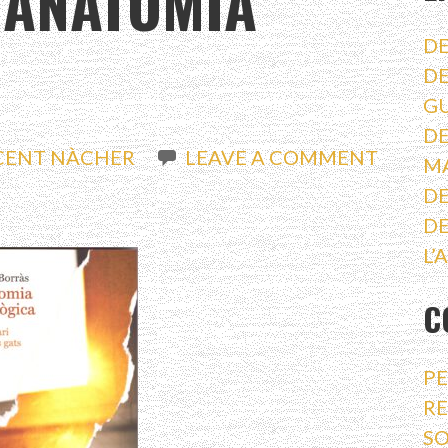
: ANATOMIA
DE
DE
G
DE
CENT NÀCHER
LEAVE A COMMENT
M
DE
DE
L’
C
PE
RE
SO