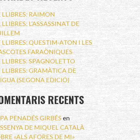
 LLIBRES: RAIMON
 LLIBRES: L’ASSASSINAT DE
UILLEM
 LLIBRES: QUESTIM-ATON I LES
ASCOTES FARAÒNIQUES
 LLIBRES: SPAGNOLETTO
 LLIBRES: GRAMÀTICA DE
AIGUA (SEGONA EDICIÓ)
OMENTARIS RECENTS
PA PENADÉS GIRBÉS
en
SSENYA DE MIQUEL CATALÀ
BRE «ALS AFORES DE MI»