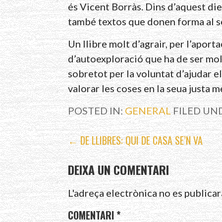
és Vicent Borràs. Dins d’aquest die
també textos que donen forma al s
Un llibre molt d’agrair, per l’aport
d’autoexploració que ha de ser mol
sobretot per la voluntat d’ajudar els
valorar les coses en la seua justa m
POSTED IN:
GENERAL
FILED UN
NAVEGACIÓ
← DE LLIBRES: QUI DE CASA SE’N VA
D'ENTRADES
DEIXA UN COMENTARI
L'adreça electrònica no es publicar
COMENTARI
*