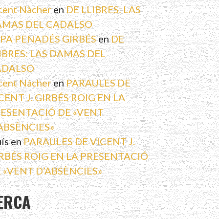
cent Nàcher
en
DE LLIBRES: LAS
MAS DEL CADALSO
PA PENADÉS GIRBÉS
en
DE
IBRES: LAS DAMAS DEL
ADALSO
cent Nàcher
en
PARAULES DE
CENT J. GIRBÉS ROIG EN LA
ESENTACIÓ DE «VENT
ABSÈNCIES»
uís
en
PARAULES DE VICENT J.
RBÉS ROIG EN LA PRESENTACIÓ
 «VENT D’ABSÈNCIES»
ERCA