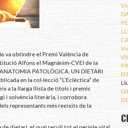
Vi
DA
PE
LL
C
Vi
às va obtindre el Premi València de
VI
stitució Alfons el Magnànim-CVEI de la
PR
libre ANATOMIA PATOLÒGICA. UN DIETARI
D’
icada en la col·lecció “L’Eclèctica” de
Ll
x a la llarga llista de títols i premis
GI
i i solvència literària, i corrobora
DE
dels representants més reeixits de la
C
 de dietari, el qual recull tot el periple vital