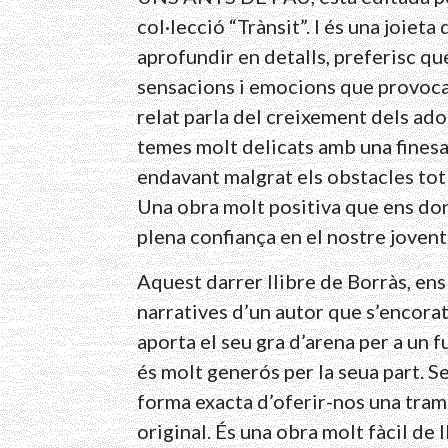
col·lecció “Trànsit”. I és una joieta
aprofundir en detalls, preferisc q
sensacions i emocions que provoca 
relat parla del creixement dels ado
temes molt delicats amb una finesa e
endavant malgrat els obstacles tot
Una obra molt positiva que ens don
plena confiança en el nostre jovent
Aquest darrer llibre de Borràs, en
narratives d’un autor que s’encorat
aporta el seu gra d’arena per a un fut
és molt generós per la seua part. S
forma exacta d’oferir-nos una tram
original. És una obra molt fàcil de l