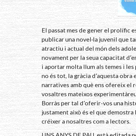
El passat mes de gener el prolífic 
publicar una novel·la juvenil que t
atractiu i actual del món dels adol
novament per la seua capacitat d’e
i aportar molta llum als temes i le
no és tot, la gràcia d’aquesta obra
narratives amb què ens ofereix el r
vosaltres mateixos experimentàreu 
Borràs per tal d’oferir-vos una his
justament això és el que demostra la
créixer a nosaltres com a lectors.
UNS ANYS DE PAU, està editada per 