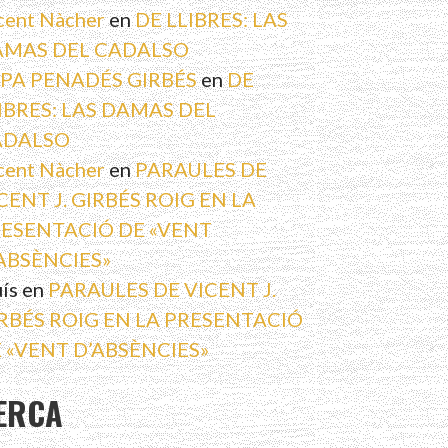
cent Nàcher
en
DE LLIBRES: LAS
MAS DEL CADALSO
PA PENADÉS GIRBÉS
en
DE
IBRES: LAS DAMAS DEL
ADALSO
cent Nàcher
en
PARAULES DE
CENT J. GIRBÉS ROIG EN LA
ESENTACIÓ DE «VENT
ABSÈNCIES»
uís
en
PARAULES DE VICENT J.
RBÉS ROIG EN LA PRESENTACIÓ
 «VENT D’ABSÈNCIES»
ERCA