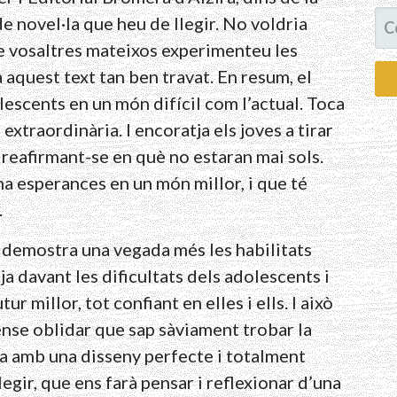
CE
 de novel·la que heu de llegir. No voldria
ue vosaltres mateixos experimenteu les
aquest text tan ben travat. En resum, el
lescents en un món difícil com l’actual. Toca
xtraordinària. I encoratja els joves a tirar
 reafirmant-se en què no estaran mai sols.
a esperances en un món millor, i que té
.
s demostra una vegada més les habilitats
ja davant les dificultats dels adolescents i
ur millor, tot confiant en elles i ells. I això
ense oblidar que sap sàviament trobar la
a amb una disseny perfecte i totalment
legir, que ens farà pensar i reflexionar d’una