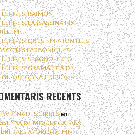
 LLIBRES: RAIMON
 LLIBRES: L’ASSASSINAT DE
UILLEM
 LLIBRES: QUESTIM-ATON I LES
ASCOTES FARAÒNIQUES
 LLIBRES: SPAGNOLETTO
 LLIBRES: GRAMÀTICA DE
AIGUA (SEGONA EDICIÓ)
OMENTARIS RECENTS
PA PENADÉS GIRBÉS
en
SSENYA DE MIQUEL CATALÀ
BRE «ALS AFORES DE MI»