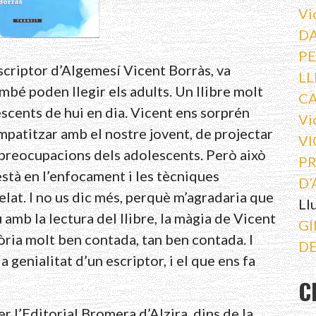
Vi
DA
PE
escriptor d’Algemesí Vicent Borràs, va
LL
ambé poden llegir els adults. Un llibre molt
C
escents de hui en dia. Vicent ens sorprén
Vi
mpatitzar amb el nostre jovent, de projectar
VI
s preocupacions dels adolescents. Però això
PR
 està en l’enfocament i les tècniques
D’
elat. I no us dic més, perquè m’agradaria que
Ll
amb la lectura del llibre, la màgia de Vicent
GI
tòria molt ben contada, tan ben contada. I
DE
 genialitat d’un escriptor, i el que ens fa
C
l’Editorial Bromera d’Alzira, dins de la