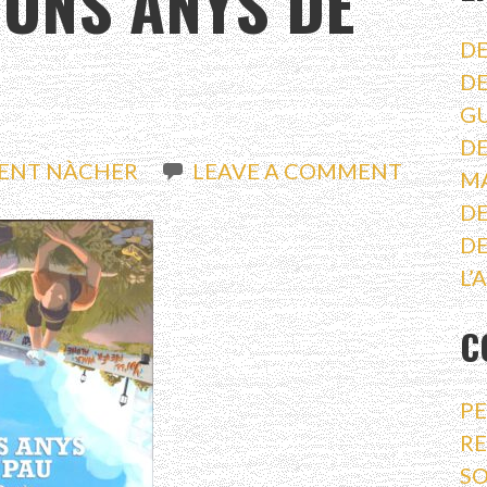
 UNS ANYS DE
DE
DE
G
DE
CENT NÀCHER
LEAVE A COMMENT
M
DE
DE
L’
C
PE
RE
SO