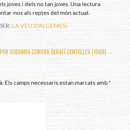
ls joves i dels no tan joves. Una lectura
ntar-nos als reptes del món actual.
DER:
LA VEU D'ALGEMESÍ
S PER SODOMIA CONTRA SERAFÍ CENTELLES (1569) →
à.
Els camps necessaris estan marcats amb
*