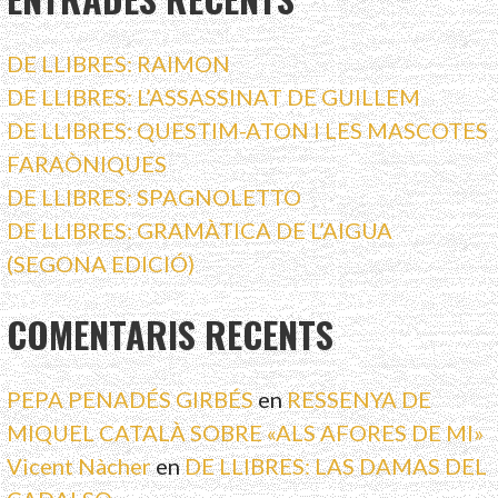
DE LLIBRES: RAIMON
DE LLIBRES: L’ASSASSINAT DE GUILLEM
DE LLIBRES: QUESTIM-ATON I LES MASCOTES
FARAÒNIQUES
DE LLIBRES: SPAGNOLETTO
DE LLIBRES: GRAMÀTICA DE L’AIGUA
(SEGONA EDICIÓ)
COMENTARIS RECENTS
PEPA PENADÉS GIRBÉS
en
RESSENYA DE
MIQUEL CATALÀ SOBRE «ALS AFORES DE MI»
Vicent Nàcher
en
DE LLIBRES: LAS DAMAS DEL