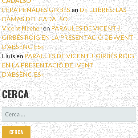
CADALSO
PEPA PENADÉS GIRBÉS
en
DE LLIBRES: LAS
DAMAS DEL CADALSO
Vicent Nàcher
en
PARAULES DE VICENT J.
GIRBÉS ROIG EN LA PRESENTACIÓ DE «VENT
D’ABSÈNCIES»
Lluís
en
PARAULES DE VICENT J. GIRBÉS ROIG
EN LA PRESENTACIÓ DE «VENT
D’ABSÈNCIES»
CERCA
CERCA: