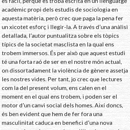
és fàcil, perquè es troba escrita en un llenguatge
acadèmic propi dels estudis de sociologia en
aquesta matèria, però crec que paga la pena fer
un xicotet esforç i llegir-la. A través d’una anàlisi
detallada, l’autor puntualitza sobre els tòpics
típics de la societat masclista en la qual ens
trobem immersos. És per això que aquest estudi
té una forta raó de ser en el nostre món actual,
on dissortadament la violència de gènere assetja
les nostres vides. Per tant, jo crec que lectures
com la del present volum, ens calen en el
moment en el qual ens trobem, i poden ser el
motor d’un canvi social dels homes. Així doncs,
és ben evident que hem de fer fora una
masculinitat caduca en benefici d’una nova