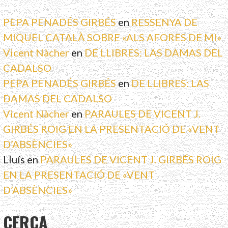
PEPA PENADÉS GIRBÉS
en
RESSENYA DE
MIQUEL CATALÀ SOBRE «ALS AFORES DE MI»
Vicent Nàcher
en
DE LLIBRES: LAS DAMAS DEL
CADALSO
PEPA PENADÉS GIRBÉS
en
DE LLIBRES: LAS
DAMAS DEL CADALSO
Vicent Nàcher
en
PARAULES DE VICENT J.
GIRBÉS ROIG EN LA PRESENTACIÓ DE «VENT
D’ABSÈNCIES»
Lluís
en
PARAULES DE VICENT J. GIRBÉS ROIG
EN LA PRESENTACIÓ DE «VENT
D’ABSÈNCIES»
CERCA